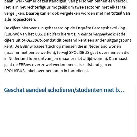
baan (werknemer of zelfstandigen) van personen binnen een sector.
Het is in het rechterfiguur mogelijk om twee sectoren met elkaar te
vergelijken. Daarbij kan er ook vergeleken worden met het
totaal van
alle Topsectoren
.
De cijfers hierover zijn gebaseerd op de Enquête Beroepsbevolking
(EBBnw) van het CBS. De cijfers hieruit zijn
niet te vergelijken
met
de
cijfers uit
SPOLISBUS
, omdat dit bestand kent een ander uitgangspunt
kent. De EBBnw baseert zich op mensen die in Nederland wonen
(maar er niet per se werken), terwijl SPOLISBUS gaat over mensen die
in Nederland loon ontvangen (maar er niet altijd wonen). Daarnaast
gaat de EBBnw over zowel werknemers als zelfstandigen en
SPOLISBUS enkel over personen in loondienst.
Geschat aandeel scholieren/studenten met baan in topsector over de tijd